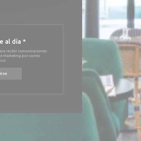
 al día
*
ara recibir comunicaciones
e marketing por correo
ico.
irse
))
E EN UNA NUEVA VENTANA))
((ABRE EN UNA NUEVA VENTANA))
ESIBILIDAD